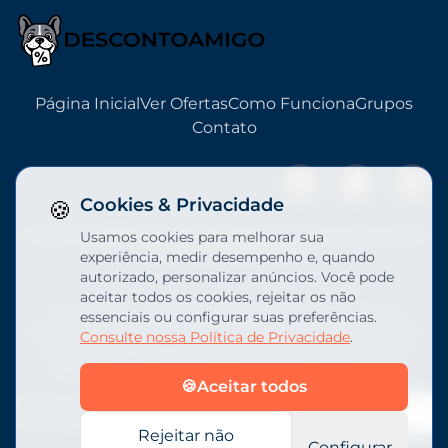
Página Inicial
Ver Ofertas
Como Funciona
Grupos
Contato
Cookies & Privacidade
🍪
Categorias:
Bebês & Gestantes
•
Beleza e Cuidados Pessoais
•
Usamos cookies para melhorar sua
Cães & Gatos
•
Eletrônicos
experiência, medir desempenho e, quando
autorizado, personalizar anúncios. Você pode
aceitar todos os cookies, rejeitar os não
Como participante do Programa de Associados da
essenciais ou configurar suas preferências.
Amazon, o DescontoAmigo pode receber comissões por
Consulte nossa Política de Privacidade
.
compras qualificadas feitas através de nossos links de
afiliados, sem qualquer custo adicional para você.
🍪
Aceitar todos
Política de
Termos de
Preferências de
|
|
Privacidade
Uso
Cookies
Rejeitar não
Configurar